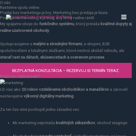
O nás
Preskočiť
Rastieme spolu online.
na
Predaj bez marketingu je boj. Marketing bez predaja je ilúzia.
obsah
Prepájame marketing a predaj, aby firmy reálne rástli
My spájame oboje do
funkčného systému
, ktorý prináša
kvalitné dopyty aj
reálne uzatvorené obchody
.
Spolupracujeme s
malými a strednými firmami
, e-shopmi, B2B
spoločnosťami a lokálnymi službami, ktoré nechcú skúšať náhodu, ale
stavať rast na dátach, skúsenostiach a overenom procese
.
BEZPLATNÁ KONZULTÁCIA – REZERVUJ SI TERMÍN TERAZ.
Prečo to robíme inak?
Už viac ako
20 rokov vzdelávame obchodníkov a manažérov
a zároveň
nastavujeme
výkonný digitálny marketing
.
Za ten čas sme pochopili jednu zásadnú vec:
Ak marketing neprináša
kvalitných zákazníkov
, obchod stagnuje
Ak obchodníci
nevedia uzatvárať
, výsledky marketingu sú len na