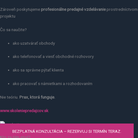
Zároveň poskytujeme
profesionálne predajné vzdelávanie
prostredníctvom
projektu
Čo sa naučite?
ako uzatvárať obchody
ako telefonovať a viesť obchodné rozhovory
ako sa správne pýtať klienta
ako pracovať s námietkami a rozhodovaním
Nie teóriu.
Prax, ktorá funguje.
www.skoleniepredajcov.sk
BEZPLATNÁ KONZULTÁCIA – REZERVUJ SI TERMÍN TERAZ.
Kto za tým stojí?